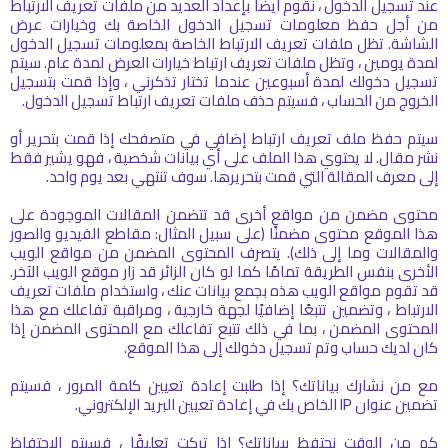
عند تسجيل الدخول ، نقوم أيضًا بإعداد العديد من ملفات تعريف الارتباط
من أجل حفظ معلومات تسجيل الدخول الخاصة بك وخيارات عرض
الشاشة. تظل ملفات تعريف الارتباط الخاصة بمعلومات تسجيل الدخول
لمدة يومين ، وتظل ملفات تعريف ارتباط خيارات العرض لمدة عام. سيتم
تسجيل دخولك لمدة أسبوعين عندما تختار تذكرني ، وإذا قمت بتسجيل
الخروج من الحساب ، فسيتم حذف ملفات تعريف ارتباط تسجيل الدخول.
سيتم حفظ ملف تعريف ارتباط إضافي في متصفحك إذا قمت بتحرير أو
نشر مقال. لا يحتوي هذا الملف على أي بيانات شخصية ، فهو يشير فقط
إلى معرف المقالة التي قمت بتحريرها. سوف تنتهي بعد يوم واحد.
محتوى مضمن من مواقع أخرى قد تتضمن المقالات الموجودة على
هذا الموقع محتوى مضمنًا (على سبيل المثال: مقاطع الفيديو والصور
والمقالات وما إلى ذلك). يتصرف المحتوى المضمن من مواقع الويب
الأخرى بنفس الطريقة تمامًا كما لو كان الزائر قد زار موقع الويب الآخر.
قد تقوم مواقع الويب هذه بجمع بيانات عنك ، واستخدام ملفات تعريف
الارتباط ، وتضمين تتبعًا إضافيًا لجهة خارجية ، ومراقبة تفاعلك مع هذا
المحتوى المضمن ، بما في ذلك تتبع تفاعلك مع المحتوى المضمن إذا
كان لديك حساب وتم تسجيل دخولك إلى هذا الموقع.
مع من نشارك بياناتك؟ إذا طلبت إعادة تعيين كلمة المرور ، فسيتم
تضمين عنوان IP الخاص بك في إعادة تعيين البريد الإلكتروني.
كم من الوقت نحتفظ ببياناتك؟ إذا تركت تعليقًا ، فسيتم الاحتفاظ