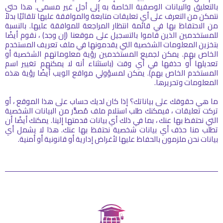
بالتعليق والبيانات الوصفية الخاصة به إلى أجل غير مسمى. هذا حتى
نتمكن من التعرف على أي تعليقات متابعة والموافقة عليها تلقائيًا بدلاً
من الاحتفاظ بها في قائمة انتظار المراجعة للموافقة عليها. بالنسبة
للمستخدمين الذين قاموا بالتسجيل على موقعنا (إن وجد) ، نقوم أيضًا
بتخزين المعلومات الشخصية التي يقدمونها في ملف تعريف المستخدم
الخاص بهم. يمكن لجميع المستخدمين رؤية معلوماتهم الشخصية أو
تعديلها أو حذفها في أي وقت (باستثناء أنه لا يمكنهم تغيير اسم
المستخدم الخاص بهم). يمكن لمسؤولي مواقع الويب أيضًا رؤية هذه
المعلومات وتحريرها.
ما هي حقوقك على بياناتك؟ إذا كان لديك حساب على هذا الموقع ، أو
تركت تعليقات ، فيمكنك طلب استلام ملف مُصدَّر من البيانات الشخصية
التي نحتفظ بها عنك ، بما في ذلك أي بيانات قدمتها إلينا. يمكنك أيضًا أن
تطلب منا حذف أي بيانات شخصية نحتفظ بها عنك. هذا لا يشمل أي
بيانات نحن ملزمون بالحفاظ عليها لأغراض إدارية أو قانونية أو أمنية.