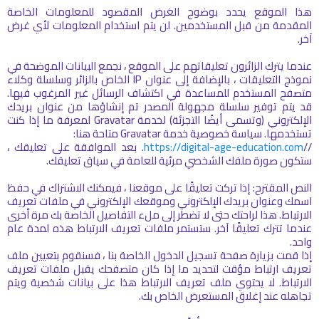
هذا الموقع يحدد بوضوح الغرض المقصود للمعلومات الخاصة
المقدمة من قبل المستخدمين. لن يتم استخدام المعلومات لأي غرض
آخر.
عندما يترك الزائرون تعليقاتهم على الموقع ، نجمع البيانات الموضحة في
نموذج التعليقات ، بالإضافة إلى عنوان IP الخاص بالزائر وسلسلة وكلاء
متصفح المستخدم للمساعدة في اكتشاف الرسائل غير المرغوب فيها.
قد يتم توفير سلسلة مجهولة المصدر تم إنشاؤها من عنوان بريدك
الإلكتروني (وتسمى أيضًا التجزئة) لخدمة Gravatar لمعرفة ما إذا كنت
تستخدمها. سياسة خصوصية خدمة Gravatar متاحة هنا:
//
https://digital-age-education.com
. بعد الموافقة على تعليقك ،
ستكون صورة ملفك الشخصي مرئية للعامة في سياق تعليقك.
النص المقترح: إذا تركت تعليقًا على موقعنا ، فيمكنك الاشتراك في حفظ
اسمك وعنوان بريدك الإلكتروني وموقعك الإلكتروني في ملفات تعريف
الارتباط. هذا لراحتك حتى لا تضطر إلى ملء التفاصيل الخاصة بك مرة أخرى
عندما تترك تعليقًا آخر. ستستمر ملفات تعريف الارتباط هذه لمدة عام
واحد.
إذا قمت بزيارة صفحة تسجيل الدخول الخاصة بنا ، فسنقوم بتعيين ملف
تعريف ارتباط مؤقت لتحديد ما إذا كان متصفحك يقبل ملفات تعريف
الارتباط. لا يحتوي ملف تعريف الارتباط هذا على بيانات شخصية ويتم
تجاهله عند إغلاق المستعرض الخاص بك.